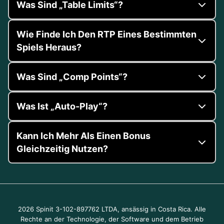
Was Sind „Table Limits“?
Wie Finde Ich Den RTP Eines Bestimmten
Spiels Heraus?
Was Sind „Comp Points“?
Was Ist „Auto-Play“?
Kann Ich Mehr Als Einen Bonus
Gleichzeitig Nutzen?
2026 Spinit 3-102-897762 LTDA, ansässig in Costa Rica. Alle
Rechte an der Technologie, der Software und dem Betrieb