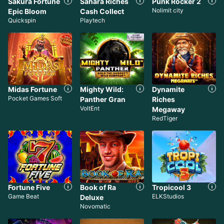
Sakura Fortune
Sahara Riches
Punk Rocker 2
Nolimit city
Epic Bloom
Cash Collect
Quickspin
Playtech
Midas Fortune
Mighty Wild:
Dynamite
Pocket Games Soft
Panther Gran
Riches
VoltEnt
Megaway
RedTiger
Fortune Five
Book of Ra
Tropicool 3
Game Beat
ELKStudios
Deluxe
Novomatic