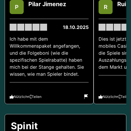
Pilar Jimenez
Rui 
P
R
18.10.2025
Ich habe mit dem
Dies ist jetzt 
Willkommenspaket angefangen,
mobiles Casino
und die Folgeboni (wie die
die Spiele sind
spezifischen Spielrabatte) haben
Auszahlungsge
mich bei der Stange gehalten. Sie
dem Markt unü
wissen, wie man Spieler bindet.
Nützlich
Teilen
Nützlich
Teilen
Spinit