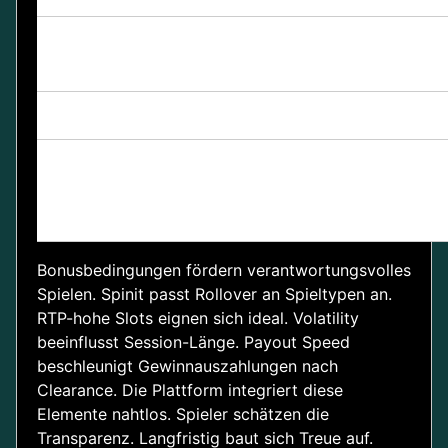
Erst
100% bis
x35
einzahlungsbonus
$500
Free Spins
200 FS
x40
Aktivierung
Automatisch
Qualifizierende
bei
Spiele
Einzahlung
Bonusbedingungen fördern verantwortungsvolles
Spielen. Spinit passt Rollover an Spieltypen an.
RTP-hohe Slots eignen sich ideal. Volatility
beeinflusst Session-Länge. Payout Speed
beschleunigt Gewinnauszahlungen nach
Clearance. Die Plattform integriert diese
Elemente nahtlos. Spieler schätzen die
Transparenz. Langfristig baut sich Treue auf.