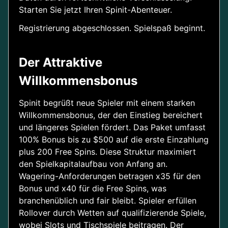
Starten Sie jetzt Ihren Spinit-Abenteuer.
Registrierung abgeschlossen. Spielspaß beginnt.
Der Attraktive
Willkommensbonus
Spinit begrüßt neue Spieler mit einem starken
Willkommensbonus, der den Einstieg bereichert
und längeres Spielen fördert. Das Paket umfasst
100% Bonus bis zu $500 auf die erste Einzahlung
plus 200 Free Spins. Diese Struktur maximiert
den Spielkapitalaufbau von Anfang an.
Wagering-Anforderungen betragen x35 für den
Bonus und x40 für die Free Spins, was
branchenüblich und fair bleibt. Spieler erfüllen
Rollover durch Wetten auf qualifizierende Spiele,
wobei Slots und Tischspiele beitragen. Der