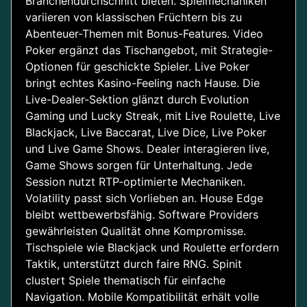
Branchendurchschnitt bieten. Spielmechaniken
variieren von klassischen Früchtern bis zu
Abenteuer-Themen mit Bonus-Features. Video
Poker ergänzt das Tischangebot, mit Strategie-
Optionen für geschickte Spieler. Live Poker
bringt echtes Kasino-Feeling nach Hause. Die
Live-Dealer-Sektion glänzt durch Evolution
Gaming und Lucky Streak, mit Live Roulette, Live
Blackjack, Live Baccarat, Live Dice, Live Poker
und Live Game Shows. Dealer interagieren live,
Game Shows sorgen für Unterhaltung. Jede
Session nutzt RTP-optimierte Mechaniken.
Volatility passt sich Vorlieben an. House Edge
bleibt wettbewerbsfähig. Software Providers
gewährleisten Qualität ohne Kompromisse.
Tischspiele wie Blackjack und Roulette erfordern
Taktik, unterstützt durch faire RNG. Spinit
clustert Spiele thematisch für einfache
Navigation. Mobile Kompatibilität erhält volle