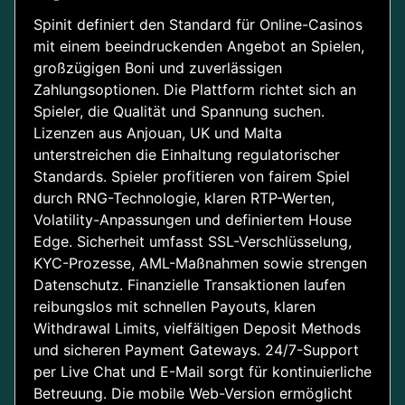
Spinit definiert den Standard für Online-Casinos
mit einem beeindruckenden Angebot an Spielen,
großzügigen Boni und zuverlässigen
Zahlungsoptionen. Die Plattform richtet sich an
Spieler, die Qualität und Spannung suchen.
Lizenzen aus Anjouan, UK und Malta
unterstreichen die Einhaltung regulatorischer
Standards. Spieler profitieren von fairem Spiel
durch RNG-Technologie, klaren RTP-Werten,
Volatility-Anpassungen und definiertem House
Edge. Sicherheit umfasst SSL-Verschlüsselung,
KYC-Prozesse, AML-Maßnahmen sowie strengen
Datenschutz. Finanzielle Transaktionen laufen
reibungslos mit schnellen Payouts, klaren
Withdrawal Limits, vielfältigen Deposit Methods
und sicheren Payment Gateways. 24/7-Support
per Live Chat und E-Mail sorgt für kontinuierliche
Betreuung. Die mobile Web-Version ermöglicht