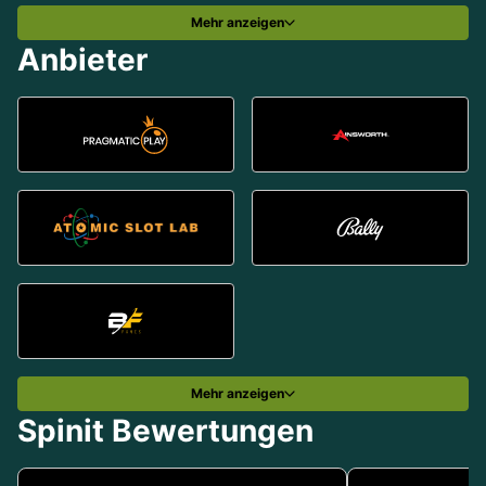
Mehr anzeigen
Anbieter
Mehr anzeigen
Spinit Bewertungen